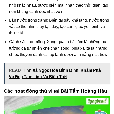
nhỏ khác nhau, được biển mài nhẵn theo thời gian, tạo
nên khung cảnh độc nhất vô nhị.
Làn nước trong xanh: Biển tại đây khá lặng, nước trong
vắt có thể nhìn thấy tận đáy, tạo cảm giác yên bình và
thư thái.
Cảnh sắc thơ mộng: Xung quanh bãi tắm là những bức
tường đá tự nhiên che chắn sóng, phía xa xa là những
chiếc thuyền đánh cá lấp lánh dưới ánh nắng mặt trời.
READ
Tịnh Xá Ngọc Hòa Bình Định: Khám Phá
Vẻ Đẹp Tâm Linh Và Biển Trời
Các hoạt động thú vị tại Bãi Tắm Hoàng Hậu