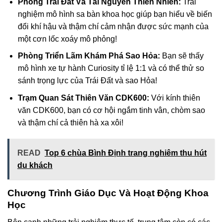
Phòng Trái Đất Và Tài Nguyên Thiên Nhiên:
Trải
nghiệm mô hình sa bàn khoa học giúp bạn hiểu về biến
đổi khí hậu và thậm chí cảm nhận được sức mạnh của
một cơn lốc xoáy mô phỏng!
Phòng Triển Lãm Khám Phá Sao Hỏa:
Bạn sẽ thấy
mô hình xe tự hành Curiosity tỉ lệ 1:1 và có thể thử so
sánh trọng lực của Trái Đất và sao Hỏa!
Trạm Quan Sát Thiên Văn CDK600:
Với kính thiên
văn CDK600, bạn có cơ hội ngắm tinh vân, chòm sao
và thậm chí cả thiên hà xa xôi!
READ
Top 6 chùa Bình Định trang nghiêm thu hút
du khách
Chương Trình Giáo Dục Và Hoạt Động Khoa
Học