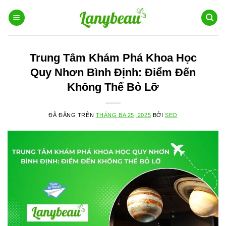
Chuyển
đến
nội
dung
Trung Tâm Khám Phá Khoa Học
Quy Nhơn Bình Định: Điểm Đến
Không Thể Bỏ Lỡ
ĐÃ ĐĂNG TRÊN
THÁNG BA 25, 2025
BỞI
SEO