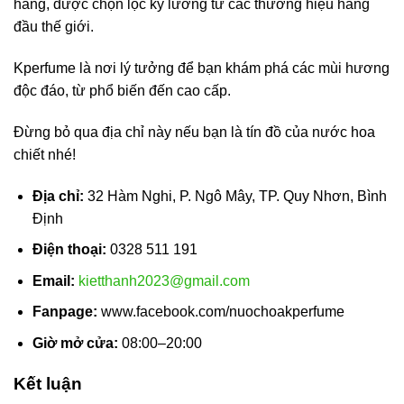
hãng, được chọn lọc kỹ lưỡng từ các thương hiệu hàng
đầu thế giới.
Kperfume là nơi lý tưởng để bạn khám phá các mùi hương
độc đáo, từ phổ biến đến cao cấp.
Đừng bỏ qua địa chỉ này nếu bạn là tín đồ của nước hoa
chiết nhé!
Địa chỉ:
32 Hàm Nghi, P. Ngô Mây, TP. Quy Nhơn, Bình
Định
Điện thoại:
0328 511 191
Email:
kietthanh2023@gmail.com
Fanpage:
www.facebook.com/nuochoakperfume
Giờ mở cửa:
08:00–20:00
Kết luận