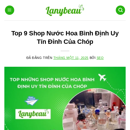
Chuyển
đến
nội
dung
Top 9 Shop Nước Hoa Bình Định Uy
Tín Đỉnh Của Chóp
ĐÃ ĐĂNG TRÊN
THÁNG MỘT 11, 2025
BỞI
SEO