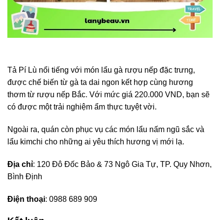
Tả Pí Lù nổi tiếng với món lẩu gà rượu nếp đặc trưng,
được chế biến từ gà ta dai ngon kết hợp cùng hương
thơm từ rượu nếp Bắc. Với mức giá 220.000 VND, bạn sẽ
có được một trải nghiệm ẩm thực tuyệt vời.
Ngoài ra, quán còn phục vụ các món lẩu nấm ngũ sắc và
lẩu kimchi cho những ai yêu thích hương vị mới lạ.
Địa chỉ
: 120 Đô Đốc Bảo & 73 Ngô Gia Tự, TP. Quy Nhơn,
Bình Định
Điện thoại
: 0988 689 909