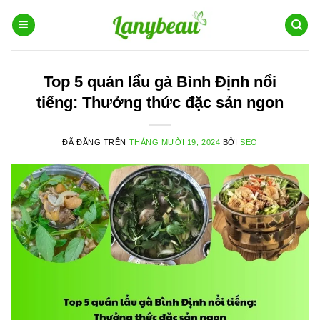
Chuyển
đến
nội
dung
Top 5 quán lẩu gà Bình Định nổi
tiếng: Thưởng thức đặc sản ngon
ĐÃ ĐĂNG TRÊN
THÁNG MƯỜI 19, 2024
BỞI
SEO