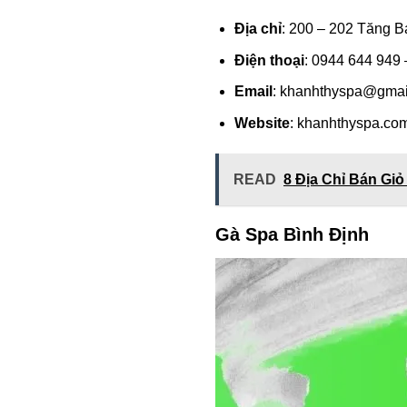
Địa chỉ
: 200 – 202 Tăng B
Điện thoại
: 0944 644 949
Email
:
khanhthyspa@gmai
Website
: khanhthyspa.co
READ
8 Địa Chỉ Bán Gi
Gà Spa Bình Định