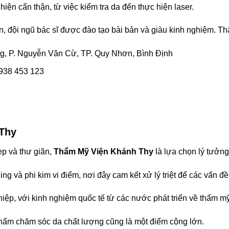
iện cẩn thận, từ việc kiểm tra da đến thực hiện laser.
ãn, đội ngũ bác sĩ được đào tạo bài bản và giàu kinh nghiệm. T
, P. Nguyễn Văn Cừ, TP. Quy Nhơn, Bình Định
0938 453 123
Thy
p và thư giãn,
Thẩm Mỹ Viện Khánh Thy
là lựa chọn lý tưởng
g và phi kim vi điểm, nơi đây cam kết xử lý triệt để các vấn đ
hiệp, với kinh nghiệm quốc tế từ các nước phát triển về thẩm mỹ
hẩm chăm sóc da chất lượng cũng là một điểm cộng lớn.