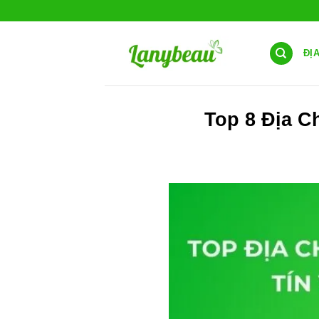
Chuyển
đến
nội
ĐỊ
dung
Top 8 Địa C