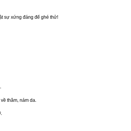
hật sự xứng đáng để ghé thử!
.
ề về thâm, nám da.
.