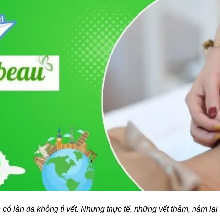
có làn da không tì vết. Nhưng thực tế, những vết thâm, nám lại