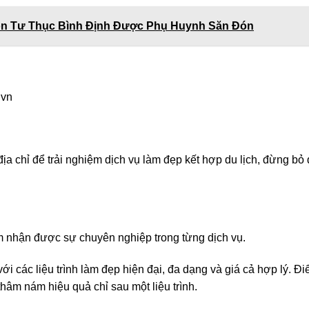
n Tư Thục Bình Định Được Phụ Huynh Săn Đón
.vn
ịa chỉ để trải nghiệm dịch vụ làm đẹp kết hợp du lịch, đừng bỏ
m nhận được sự chuyên nghiệp trong từng dịch vụ.
với các liệu trình làm đẹp hiện đại, đa dạng và giá cả hợp lý. 
thâm nám hiệu quả chỉ sau một liệu trình.