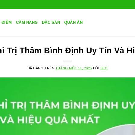
A ĐIỂM
CẨM NANG
ĐẶC SẢN
QUÁN ĂN
hỉ Trị Thâm Bình Định Uy Tín Và H
ĐÃ ĐĂNG TRÊN
THÁNG MỘT 11, 2025
BỞI
SEO