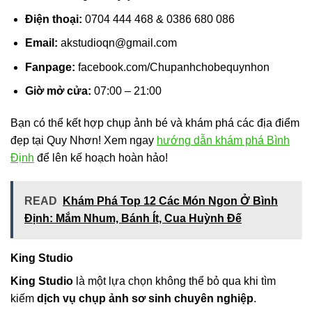
Điện thoại:
0704 444 468 & 0386 680 086
Email:
akstudioqn@gmail.com
Fanpage:
facebook.com/Chupanhchobequynhon
Giờ mở cửa:
07:00 – 21:00
Bạn có thể kết hợp chụp ảnh bé và khám phá các địa điểm
đẹp tại Quy Nhơn! Xem ngay
hướng dẫn khám phá Bình
Định
để lên kế hoạch hoàn hảo!
READ
Khám Phá Top 12 Các Món Ngon Ở Bình
Định: Mắm Nhum, Bánh Ít, Cua Huỳnh Đế
King Studio
King Studio
là một lựa chọn không thể bỏ qua khi tìm
kiếm
dịch vụ chụp ảnh sơ sinh chuyên nghiệp
.