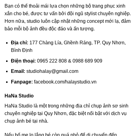
Bạn có thể thoải mái lựa chọn những bộ trang phục xinh
xắn cho bé, được tư vấn bởi đội ngũ stylist chuyên nghiệp.
Hơn nữa, studio luôn cập nhật những concept mới lạ, đảm
bảo mỗi bộ ảnh đều độc đáo và ấn tượng.
Địa chỉ:
177 Chàng Lía, Ghềnh Ráng, TP. Quy Nhơn,
Bình Định
Điện thoại:
0965 222 808 & 0988 689 909
Email:
studiohalay@gmail.com
Fanpage:
facebook.com/halaystudio.vn
HaNa Studio
HaNa Studio là một trong những địa chỉ chụp ảnh sơ sinh
chuyên nghiệp tại Quy Nhơn, đặc biệt nổi bật với dịch vụ
chụp ảnh bé tại nhà.
Nếu bố mẹ lo lắng bé còn quá nhỏ để di chuyển đến