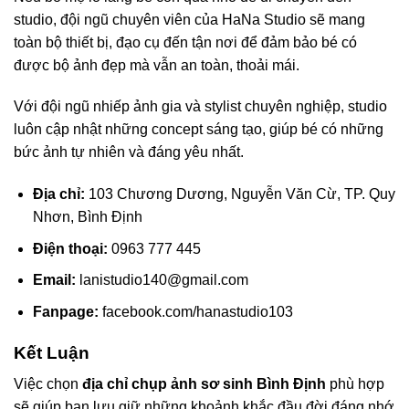
studio, đội ngũ chuyên viên của HaNa Studio sẽ mang
toàn bộ thiết bị, đạo cụ đến tận nơi để đảm bảo bé có
được bộ ảnh đẹp mà vẫn an toàn, thoải mái.
Với đội ngũ nhiếp ảnh gia và stylist chuyên nghiệp, studio
luôn cập nhật những concept sáng tạo, giúp bé có những
bức ảnh tự nhiên và đáng yêu nhất.
Địa chỉ:
103 Chương Dương, Nguyễn Văn Cừ, TP. Quy
Nhơn, Bình Định
Điện thoại:
0963 777 445
Email:
lanistudio140@gmail.com
Fanpage:
facebook.com/hanastudio103
Kết Luận
Việc chọn
địa chỉ chụp ảnh sơ sinh Bình Định
phù hợp
sẽ giúp bạn lưu giữ những khoảnh khắc đầu đời đáng nhớ