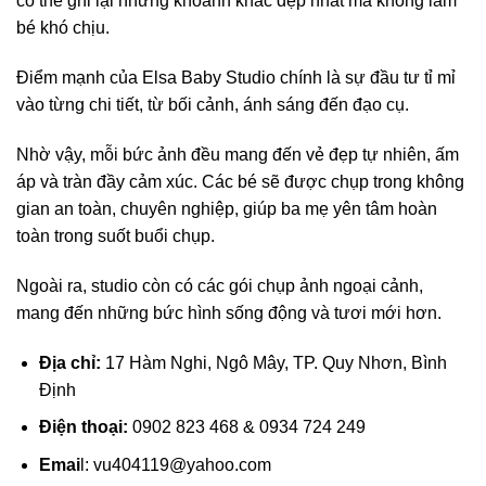
có thể ghi lại những khoảnh khắc đẹp nhất mà không làm
bé khó chịu.
Điểm mạnh của Elsa Baby Studio chính là sự đầu tư tỉ mỉ
vào từng chi tiết, từ bối cảnh, ánh sáng đến đạo cụ.
Nhờ vậy, mỗi bức ảnh đều mang đến vẻ đẹp tự nhiên, ấm
áp và tràn đầy cảm xúc. Các bé sẽ được chụp trong không
gian an toàn, chuyên nghiệp, giúp ba mẹ yên tâm hoàn
toàn trong suốt buổi chụp.
Ngoài ra, studio còn có các gói chụp ảnh ngoại cảnh,
mang đến những bức hình sống động và tươi mới hơn.
Địa chỉ:
17 Hàm Nghi, Ngô Mây, TP. Quy Nhơn, Bình
Định
Điện thoại:
0902 823 468 & 0934 724 249
Emai
l:
vu404119@yahoo.com