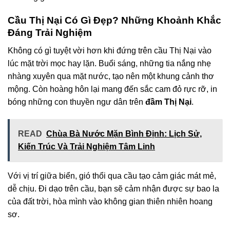
Cầu Thị Nại Có Gì Đẹp? Những Khoảnh Khắc
Đáng Trải Nghiệm
Không có gì tuyệt vời hơn khi đứng trên cầu Thị Nại vào
lúc mặt trời mọc hay lặn. Buổi sáng, những tia nắng nhẹ
nhàng xuyên qua mặt nước, tạo nên một khung cảnh thơ
mộng. Còn hoàng hôn lại mang đến sắc cam đỏ rực rỡ, in
bóng những con thuyền ngư dân trên
đầm Thị Nại
.
READ
Chùa Bà Nước Mặn Bình Định: Lịch Sử,
Kiến Trúc Và Trải Nghiệm Tâm Linh
Với vị trí giữa biển, gió thổi qua cầu tạo cảm giác mát mẻ,
dễ chịu. Đi dạo trên cầu, bạn sẽ cảm nhận được sự bao la
của đất trời, hòa mình vào không gian thiên nhiên hoang
sơ.