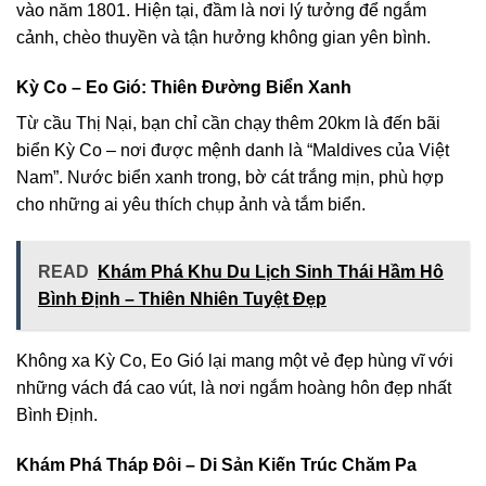
vào năm 1801. Hiện tại, đầm là nơi lý tưởng để ngắm
cảnh, chèo thuyền và tận hưởng không gian yên bình.
Kỳ Co – Eo Gió: Thiên Đường Biển Xanh
Từ cầu Thị Nại, bạn chỉ cần chạy thêm 20km là đến bãi
biển Kỳ Co – nơi được mệnh danh là “Maldives của Việt
Nam”. Nước biển xanh trong, bờ cát trắng mịn, phù hợp
cho những ai yêu thích chụp ảnh và tắm biển.
READ
Khám Phá Khu Du Lịch Sinh Thái Hầm Hô
Bình Định – Thiên Nhiên Tuyệt Đẹp
Không xa Kỳ Co, Eo Gió lại mang một vẻ đẹp hùng vĩ với
những vách đá cao vút, là nơi ngắm hoàng hôn đẹp nhất
Bình Định.
Khám Phá Tháp Đôi – Di Sản Kiến Trúc Chăm Pa