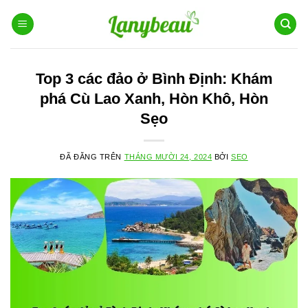
Chuyển
đến
nội
dung
Top 3 các đảo ở Bình Định: Khám
phá Cù Lao Xanh, Hòn Khô, Hòn
Sẹo
ĐÃ ĐĂNG TRÊN
THÁNG MƯỜI 24, 2024
BỞI
SEO